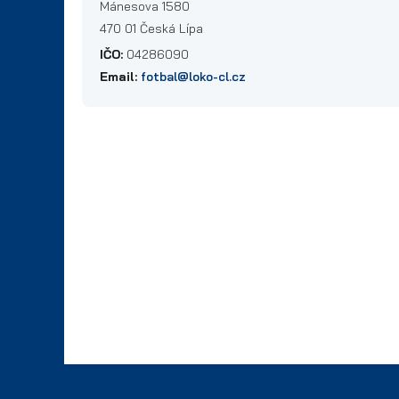
Mánesova 1580
470 01 Česká Lípa
IČO:
04286090
Email:
fotbal@loko-cl.cz