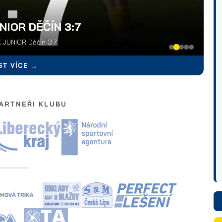
NIOR DĚČÍN 3:7
 JUNIOR Děčín 3:7.
ST VÍCE →
PARTNEŘI KLUBU