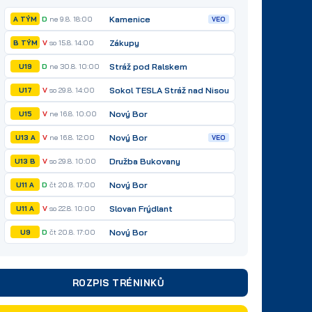
Kamenice
D
ne 9.8. 18:00
A TÝM
VEO
Zákupy
V
so 15.8. 14:00
B TÝM
Stráž pod Ralskem
D
ne 30.8. 10:00
U19
Sokol TESLA Stráž nad Nisou
V
so 29.8. 14:00
U17
Nový Bor
V
ne 16.8. 10:00
U15
Nový Bor
V
ne 16.8. 12:00
U13 A
VEO
Družba Bukovany
V
so 29.8. 10:00
U13 B
Nový Bor
D
čt 20.8. 17:00
U11 A
Slovan Frýdlant
V
so 22.8. 10:00
U11 A
Nový Bor
D
čt 20.8. 17:00
U9
ROZPIS TRÉNINKŮ