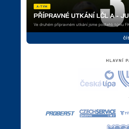
A-TYM
PŘÍPRAVNÉ UTKÁNÍ LČL A - JU
Ve druhém přípravném utkání jsme podlehli týmu FK
ČÍ
HLAVNÍ 