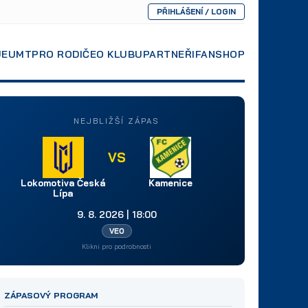
PŘIHLÁŠENÍ / LOGIN
JE
UMT
PRO RODIČE
O KLUBU
PARTNEŘI
FANSHOP
NEJBLIŽŠÍ ZÁPAS
VS
Lokomotiva Česká
Kamenice
Lípa
9. 8. 2026 | 18:00
VEO
Klikni pro podrobnosti
ZÁPASOVÝ PROGRAM