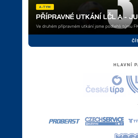
A-TYM
PŘÍPRAVNÉ UTKÁNÍ LČL A - JU
Ve druhém přípravném utkání jsme podlehli týmu FK
ČÍ
HLAVNÍ 