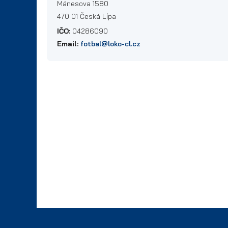
Mánesova 1580
470 01 Česká Lípa
IČO:
04286090
Email:
fotbal@loko-cl.cz