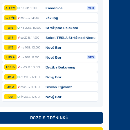
Kamenice
D
ne 9.8. 18:00
A TÝM
VEO
Zákupy
V
so 15.8. 14:00
B TÝM
Stráž pod Ralskem
D
ne 30.8. 10:00
U19
Sokol TESLA Stráž nad Nisou
V
so 29.8. 14:00
U17
Nový Bor
V
ne 16.8. 10:00
U15
Nový Bor
V
ne 16.8. 12:00
U13 A
VEO
Družba Bukovany
V
so 29.8. 10:00
U13 B
Nový Bor
D
čt 20.8. 17:00
U11 A
Slovan Frýdlant
V
so 22.8. 10:00
U11 A
Nový Bor
D
čt 20.8. 17:00
U9
ROZPIS TRÉNINKŮ