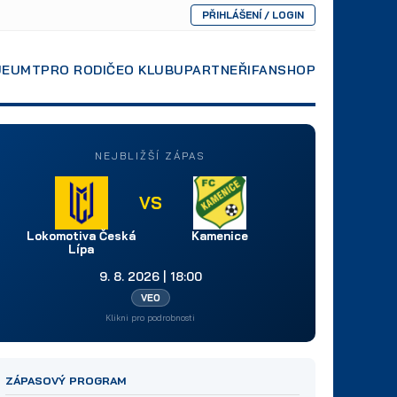
PŘIHLÁŠENÍ / LOGIN
JE
UMT
PRO RODIČE
O KLUBU
PARTNEŘI
FANSHOP
NEJBLIŽŠÍ ZÁPAS
VS
Lokomotiva Česká
Kamenice
Lípa
9. 8. 2026 | 18:00
VEO
Klikni pro podrobnosti
ZÁPASOVÝ PROGRAM