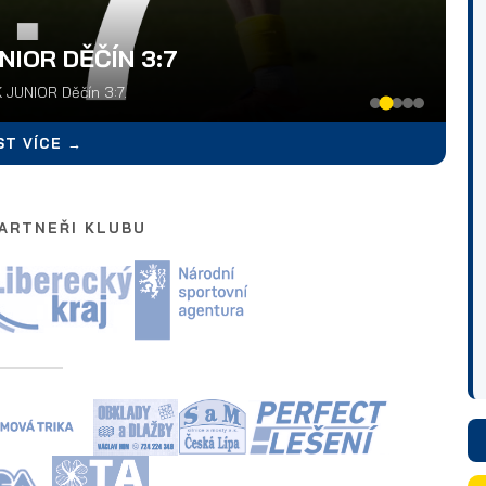
NIOR DĚČÍN 3:7
 JUNIOR Děčín 3:7.
ST VÍCE →
PARTNEŘI KLUBU