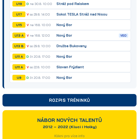
Stráž pod Ralskem
D
ne 30.8. 10:00
U19
Sokol TESLA Stráž nad Nisou
V
so 29.8. 14:00
U17
Nový Bor
V
ne 16.8. 10:00
U15
Nový Bor
V
ne 16.8. 12:00
U13 A
VEO
Družba Bukovany
V
so 29.8. 10:00
U13 B
Nový Bor
D
čt 20.8. 17:00
U11 A
Slovan Frýdlant
V
so 22.8. 10:00
U11 A
Nový Bor
D
čt 20.8. 17:00
U9
ROZPIS TRÉNINKŮ
NÁBOR NOVÝCH TALENTŮ
2012 – 2022 (Kluci i Holky)
Klikni pro více info