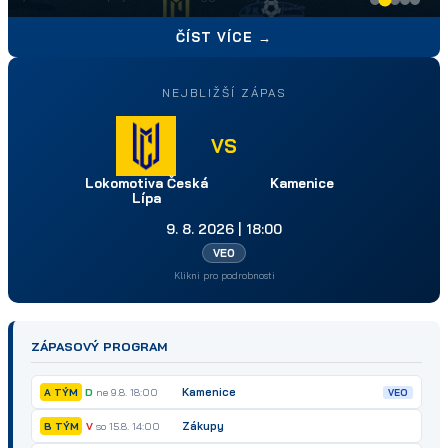
nechceme podcenit.
ČÍST VÍCE →
NEJBLIŽŠÍ ZÁPAS
VS
Lokomotiva Česká
Kamenice
Lípa
9. 8. 2026 | 18:00
VEO
Klikni pro podrobnosti
ZÁPASOVÝ PROGRAM
Kamenice
D
ne 9.8. 18:00
A TÝM
VEO
Zákupy
V
so 15.8. 14:00
B TÝM