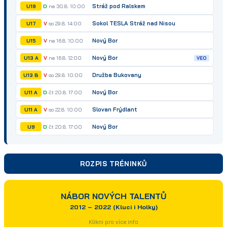
Stráž pod Ralskem
D
ne 30.8. 10:00
U19
Sokol TESLA Stráž nad Nisou
V
so 29.8. 14:00
U17
Nový Bor
V
ne 16.8. 10:00
U15
Nový Bor
V
ne 16.8. 12:00
U13 A
VEO
Družba Bukovany
V
so 29.8. 10:00
U13 B
Nový Bor
D
čt 20.8. 17:00
U11 A
Slovan Frýdlant
V
so 22.8. 10:00
U11 A
Nový Bor
D
čt 20.8. 17:00
U9
ROZPIS TRÉNINKŮ
NÁBOR NOVÝCH TALENTŮ
2012 – 2022 (Kluci i Holky)
Klikni pro více info