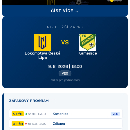
ČÍST VÍCE →
NEJBLIŽŠÍ ZÁPAS
VS
Lokomotiva Česká
Kamenice
Lípa
9. 8. 2026 | 18:00
VEO
Klikni pro podrobnosti
ZÁPASOVÝ PROGRAM
Kamenice
D
ne 9.8. 18:00
A TÝM
VEO
Zákupy
V
so 15.8. 14:00
B TÝM