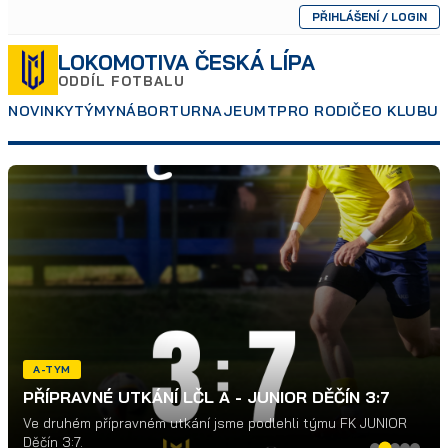
PŘIHLÁŠENÍ / LOGIN
LOKOMOTIVA ČESKÁ LÍPA
ODDÍL FOTBALU
NOVINKY
TÝMY
NÁBOR
TURNAJE
UMT
PRO RODIČE
O KLUBU
P
A-TYM
PŘÍPRAVNÉ UTKÁNÍ LČL A - JUNIOR DĚČÍN 3:7
Ve druhém přípravném utkání jsme podlehli týmu FK JUNIOR
Děčín 3:7.