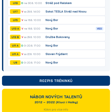
Stráž pod Ralskem
D
ne 30.8. 10:00
U19
Sokol TESLA Stráž nad Nisou
V
so 29.8. 14:00
U17
Nový Bor
V
ne 16.8. 10:00
U15
Nový Bor
V
ne 16.8. 12:00
U13 A
VEO
Družba Bukovany
V
so 29.8. 10:00
U13 B
Nový Bor
D
čt 20.8. 17:00
U11 A
Slovan Frýdlant
V
so 22.8. 10:00
U11 A
Nový Bor
D
čt 20.8. 17:00
U9
ROZPIS TRÉNINKŮ
NÁBOR NOVÝCH TALENTŮ
2012 – 2022 (Kluci i Holky)
Klikni pro více info