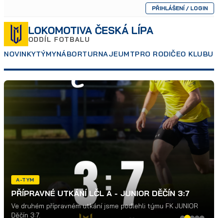
PŘIHLÁŠENÍ / LOGIN
LOKOMOTIVA ČESKÁ LÍPA
ODDÍL FOTBALU
NOVINKY
TÝMY
NÁBOR
TURNAJE
UMT
PRO RODIČE
O KLUBU
P
A-TYM
PŘÍPRAVNÉ UTKÁNÍ LČL A - JUNIOR DĚČÍN 3:7
Ve druhém přípravném utkání jsme podlehli týmu FK JUNIOR
Děčín 3:7.