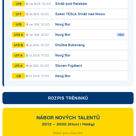
Stráž pod Ralskem
D
ne 30.8. 10:00
U19
Sokol TESLA Stráž nad Nisou
V
so 29.8. 14:00
U17
Nový Bor
V
ne 16.8. 10:00
U15
Nový Bor
V
ne 16.8. 12:00
U13 A
VEO
Družba Bukovany
V
so 29.8. 10:00
U13 B
Nový Bor
D
čt 20.8. 17:00
U11 A
Slovan Frýdlant
V
so 22.8. 10:00
U11 A
Nový Bor
D
čt 20.8. 17:00
U9
ROZPIS TRÉNINKŮ
NÁBOR NOVÝCH TALENTŮ
2012 – 2022 (Kluci i Holky)
Klikni pro více info