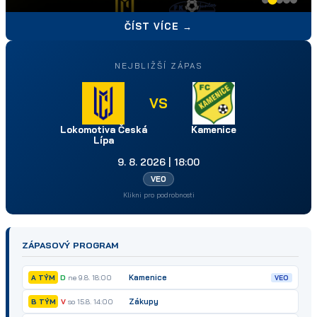
ČÍST VÍCE →
NEJBLIŽŠÍ ZÁPAS
VS
Lokomotiva Česká
Kamenice
Lípa
9. 8. 2026 | 18:00
VEO
Klikni pro podrobnosti
ZÁPASOVÝ PROGRAM
Kamenice
D
ne 9.8. 18:00
A TÝM
VEO
Zákupy
V
so 15.8. 14:00
B TÝM